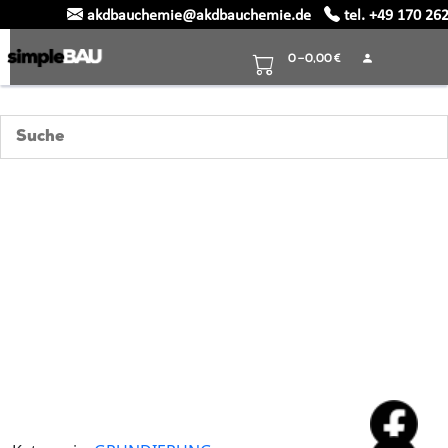
akdbauchemie@akdbauchemie.de
tel. +49 170 26
Skip
to
0 –
0,00
€
content