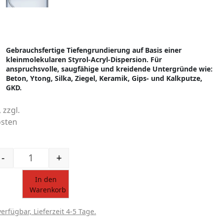
Gebrauchsfertige Tiefengrundierung auf Basis einer
kleinmolekularen Styrol-Acryl-Dispersion. Für
anspruchsvolle, saugfähige und kreidende Untergründe wie:
Beton, Ytong, Silka, Ziegel, Keramik, Gips- und Kalkputze,
GKD.
 zzgl.
sten
-
+
Tief eindringende, kleinmolekulare Grundierung -
In den
Warenkorb
verfügbar, Lieferzeit 4-5 Tage.