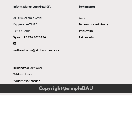
Informationen zum Geschäft
Dokumente
AKD Bauchemie GmbH
AGB
Pappelallee 78/79
Datenschutzerklärung
10437 Berlin
Impressum
tel. +49 170 2626724
Reklamation
akdbauchemie@akdbauchemie.de
Reklamation der Ware
Widerrufsrecht
Widerrufsbelehrung
Muster-widerrufsformular
Copyright@simpleBAU