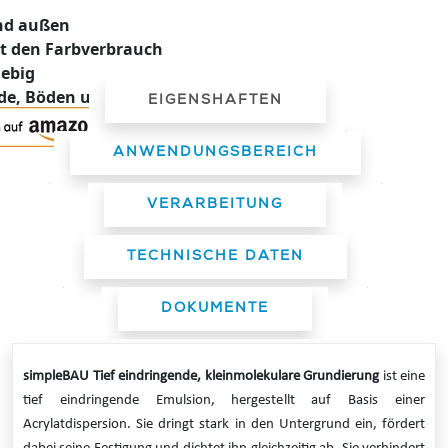
nd außen
rt den Farbverbrauch
iebig
de, Böden und Decken
EIGENSHAFTEN
ANWENDUNGSBEREICH
VERARBEITUNG
TECHNISCHE DATEN
DOKUMENTE
simpleBAU Tief eindringende, kleinmolekulare Grundierung
ist eine
tief eindringende Emulsion, hergestellt auf Basis einer
Acrylatdispersion. Sie dringt stark in den Untergrund ein, fördert