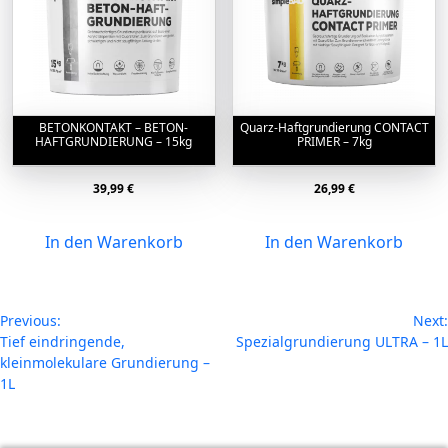
BETONKONTAKT – BETON-
Quarz-Haftgrundierung CONTACT
HAFTGRUNDIERUNG – 15kg
PRIMER – 7kg
39,99
€
26,99
€
In den Warenkorb
In den Warenkorb
Beitragsnavigation
Previous:
Next:
Tief eindringende,
Spezialgrundierung ULTRA – 1L
kleinmolekulare Grundierung –
1L