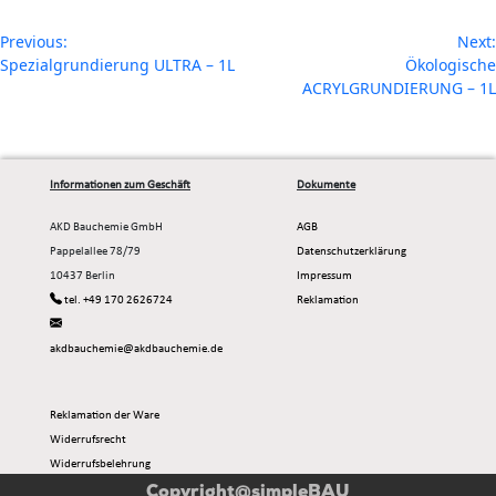
Beitragsnavigation
Previous:
Next:
Spezialgrundierung ULTRA – 1L
Ökologische
ACRYLGRUNDIERUNG – 1L
Informationen zum Geschäft
Dokumente
AKD Bauchemie GmbH
AGB
Pappelallee 78/79
Datenschutzerklärung
10437 Berlin
Impressum
tel. +49 170 2626724
Reklamation
akdbauchemie@akdbauchemie.de
Reklamation der Ware
Widerrufsrecht
Widerrufsbelehrung
Muster-widerrufsformular
Copyright@simpleBAU