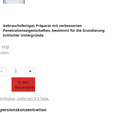
Gebrauchsfertiges Präparat mit verbesserten
Penetrationseigenschaften, bestimmt für die Grundierung
kritischer Untergründe.
 zzgl.
sten
-
+
Spezialgrundierung ULTRA - 5L Menge
In den
Warenkorb
verfügbar, Lieferzeit 4-5 Tage.
spersionskonzentration