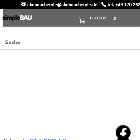
akdbauchemie@akdbauchemie.de
tel. +49 170 26
Skip
to
0 –
0,00
€
content