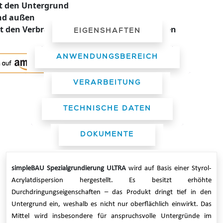
kt den Untergrund
nd außen
rt den Verbrauch von Farben und Klebstoffen
EIGENSHAFTEN
ANWENDUNGSBEREICH
VERARBEITUNG
TECHNISCHE DATEN
DOKUMENTE
simpleBAU Spezialgrundierung ULTRA
wird auf Basis einer Styrol-
Acrylatdispersion hergestellt. Es besitzt erhöhte
Durchdringungseigenschaften – das Produkt dringt tief in den
Untergrund ein, weshalb es nicht nur oberflächlich einwirkt. Das
Mittel wird insbesondere für anspruchsvolle Untergründe im