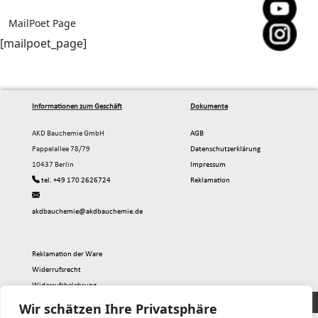
MailPoet Page
[mailpoet_page]
Informationen zum Geschäft
Dokumente
AKD Bauchemie GmbH
AGB
Pappelallee 78/79
Datenschutzerklärung
10437 Berlin
Impressum
tel. +49 170 2626724
Reklamation
akdbauchemie@akdbauchemie.de
Reklamation der Ware
Widerrufsrecht
Widerrufsbelehrung
Muster-widerrufsformular
Copyright@simpleBAU
Wir schätzen Ihre Privatsphäre