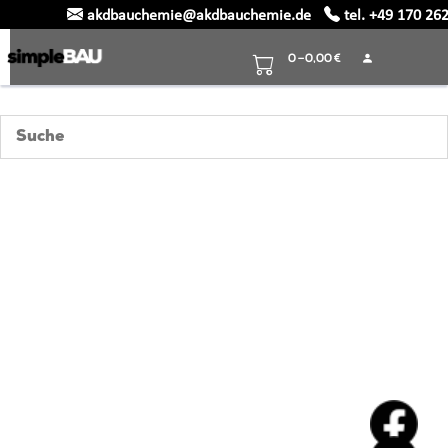
akdbauchemie@akdbauchemie.de
tel. +49 170 26
Skip
to
0 –
0,00
€
content