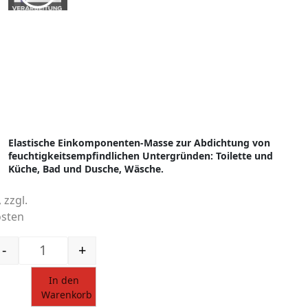
Elastische Einkomponenten-Masse zur Abdichtung von
feuchtigkeitsempfindlichen Untergründen: Toilette und
Küche, Bad und Dusche, Wäsche.
 zzgl.
sten
-
+
FLÜSSIGE DICHTFOLIE F1 10KG + TF 1L + DICHTB
In den
Warenkorb