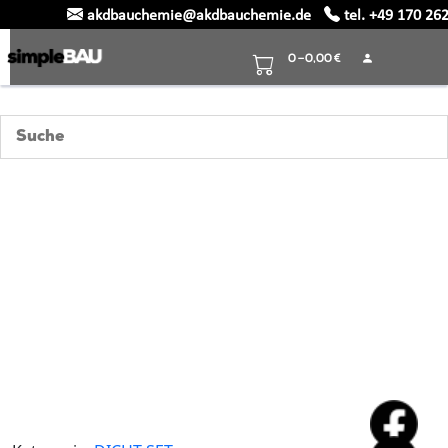
akdbauchemie@akdbauchemie.de
tel. +49 170 26
Skip
to
0 –
0,00
€
content