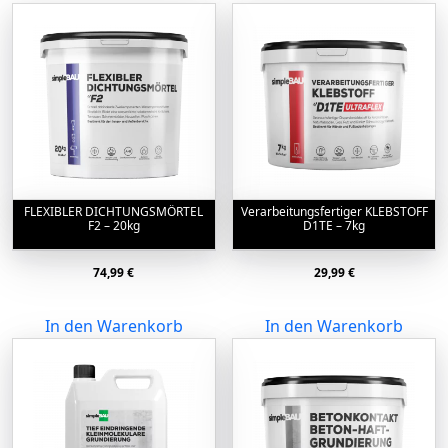
FLEXIBLER DICHTUNGSMÖRTEL
Verarbeitungsfertiger KLEBSTOFF
F2 – 20kg
D1TE – 7kg
74,99
€
29,99
€
In den Warenkorb
In den Warenkorb