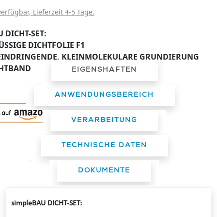
verfügbar, Lieferzeit 4-5 Tage.
 DICHT-SET:
LÜSSIGE DICHTFOLIE F1
EF EINDRINGENDE, KLEINMOLEKULARE GRUNDIERUNG
CHTBAND
EIGENSHAFTEN
ANWENDUNGSBEREICH
VERARBEITUNG
TECHNISCHE DATEN
DOKUMENTE
simpleBAU DICHT-SET: