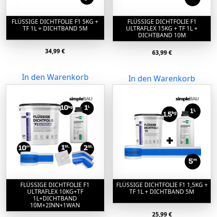
FLÜSSIGE DICHTFOLIE F1 5KG +
FLÜSSIGE DICHTFOLIE F1
TF 1L + DICHTBAND 5M
ULTRAFLEX 15KG + TF 1L +
DICHTBAND 10M
34,99
€
63,99
€
In den Warenkorb
In den Warenkorb
FLÜSSIGE DICHTFOLIE F1
FLÜSSIGE DICHTFOLIE F1 1,5KG +
ULTRAFLEX 10KG+TF
TF 1L + DICHTBAND 5M
1L+DICHTBAND
10M+2INN+1WAN
25,99
€