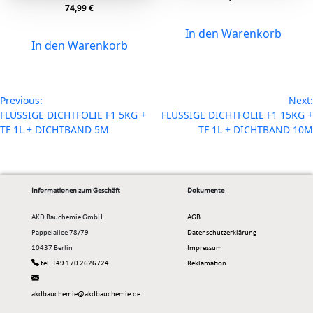
74,99
€
In den Warenkorb
In den Warenkorb
Beitragsnavigation
Previous:
Next:
FLÜSSIGE DICHTFOLIE F1 5KG +
FLÜSSIGE DICHTFOLIE F1 15KG +
TF 1L + DICHTBAND 5M
TF 1L + DICHTBAND 10M
Informationen zum Geschäft
Dokumente
AKD Bauchemie GmbH
AGB
Pappelallee 78/79
Datenschutzerklärung
10437 Berlin
Impressum
tel. +49 170 2626724
Reklamation
akdbauchemie@akdbauchemie.de